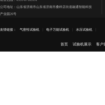
公司地址：山东省济南市山东省济南市桑梓店街道融通智能科技
产业园26号
友情链接：
气密性试验机
电子万能试验机
水压试验机
首页
试验机展示
客户