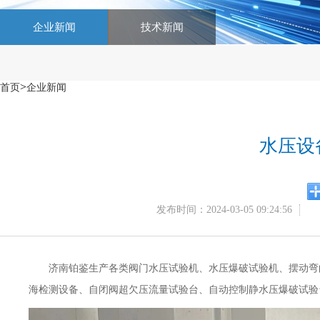
企业新闻
技术新闻
>
首页
企业新闻
水压设
发布时间：2024-03-05 09:24:56
济南铂鉴生产各类阀门水压试验机、水压爆破试验机、摆动弯
海检测设备、自闭阀超欠压流量试验台、自动控制静水压爆破试验台等设