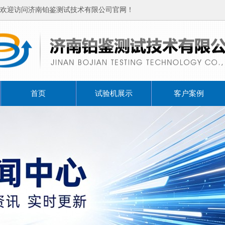
欢迎访问济南铂鉴测试技术有限公司官网！
首页
试验机展示
客户案例