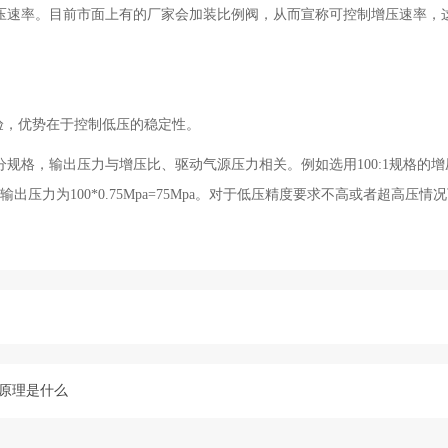
压速率。目前市面上有的厂家会加装比例阀，从而宣称可控制增压速率，
试验，优势在于控制低压的稳定性。
规格，输出压力与增压比、驱动气源压力相关。例如选用100:1规格的增压
a情况下，输出压力为100*0.75Mpa=75Mpa。对于低压精度要求不高或者超
原理是什么