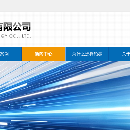
案例
新闻中心
为什么选择铂鉴
关