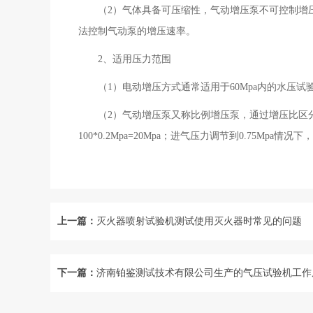
（2）气体具备可压缩性，气动增压泵不可控制增
法控制气动泵的增压速率。
2、适用压力范围
（1）电动增压方式通常适用于60Mpa内的水压
（2）气动增压泵又称比例增压泵，通过增压比区分
100*0.2Mpa=20Mpa；进气压力调节到0.75Mp
上一篇：
灭火器喷射试验机测试使用灭火器时常见的问题
下一篇：
济南铂鉴测试技术有限公司生产的气压试验机工作